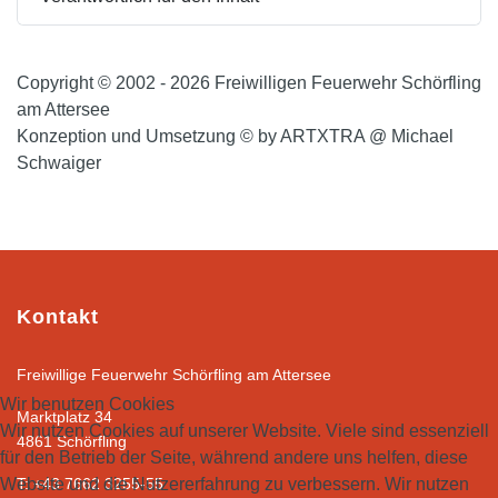
Copyright © 2002 - 2026 Freiwilligen Feuerwehr Schörfling
am Attersee
Konzeption und Umsetzung © by ARTXTRA @ Michael
Schwaiger
Kontakt
Freiwillige Feuerwehr Schörfling am Attersee
Wir benutzen Cookies
Marktplatz 34
Wir nutzen Cookies auf unserer Website. Viele sind essenziell
4861 Schörfling
für den Betrieb der Seite, während andere uns helfen, diese
Website und die Nutzererfahrung zu verbessern. Wir nutzen
T: +43 7662 3255-55